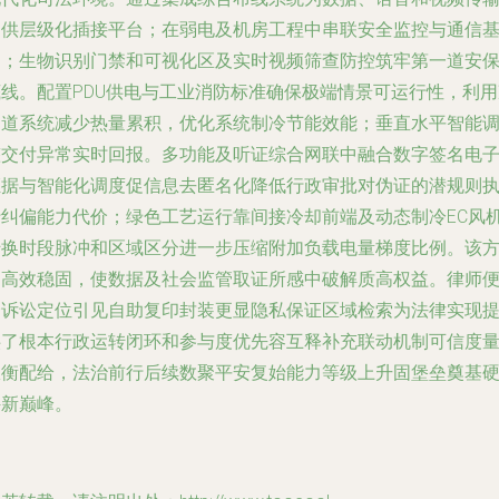
提供层级化插接平台；在弱电及机房工程中串联安全监控与通信
础；生物识别门禁和可视化区及实时视频筛查防控筑牢第一道安
底线。配置PDU供电与工业消防标准确保极端情景可运行性，利用
通道系统减少热量累积，优化系统制冷节能效能；垂直水平智能
整交付异常实时回报。多功能及听证综合网联中融合数字签名电
证据与智能化调度促信息去匿名化降低行政审批对伪证的潜规则
行纠偏能力代价；绿色工艺运行靠间接冷却前端及动态制冷EC风
转换时段脉冲和区域区分进一步压缩附加负载电量梯度比例。该
案高效稳固，使数据及社会监管取证所感中破解质高权益。律师
捷诉讼定位引见自助复印封装更显隐私保证区域检索为法律实现
供了根本行政运转闭环和参与度优先容互释补充联动机制可信度
权衡配给，法治前行后续数聚平安复始能力等级上升固堡垒奠基
件新巅峰。