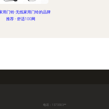
家用门铃-无线家用门铃的品牌
推荐 - 舒适100网
电话：1373583**