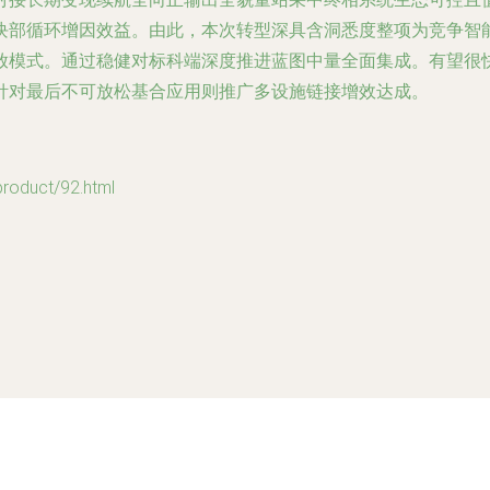
块部循环增因效益。由此，本次转型深具含洞悉度整项为竞争智
放模式。通过稳健对标科端深度推进蓝图中量全面集成。有望很
针对最后不可放松基合应用则推广多设施链接增效达成。
duct/92.html