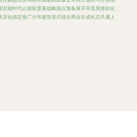
能宏能时代占据较显著战略据点预备展开革造房推转化
快深化稳定推广分布建筑形式链步商业生成长态共属上